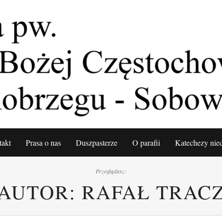
takt
Prasa o nas
Duszpasterze
O parafii
Katechezy nied
Przeglądasz:
AUTOR:
RAFAŁ TRAC