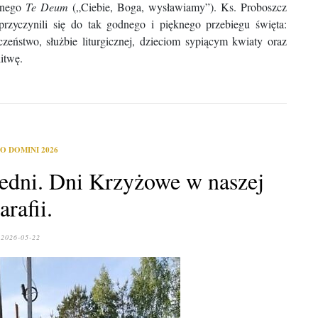
ynnego
Te Deum
(„Ciebie, Boga, wysławiamy”). Ks. Proboszcz
przyczynili się do tak godnego i pięknego przebiegu święta:
eństwo, służbie liturgicznej, dzieciom sypiącym kwiaty oraz
itwę.
O DOMINI 2026
edni. Dni Krzyżowe w naszej
arafii.
2026-05-22