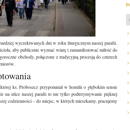
P
bardziej wyczekiwanych dni w roku liturgicznym naszej parafii.
cioła, aby publicznie wyznać wiarę i zamanifestować miłość do
oroczne obchody, połączone z tradycyjną procesją do czterech
eniorów.
otowania
 której ks. Proboszcz przypomniał w homilii o głębokim sensie
ie na ulice naszej parafii to nie tylko podtrzymywanie pięknej
aszej codzienności – do miejsc, w których mieszkamy, pracujemy