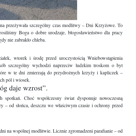
alna przeżywała szczególny czas modlitwy – Dni Krzyżowe. To
prosiliśmy Boga o dobre urodzaje, błogosławieństwo dla pracy
dy nie zabrakło chleba.
iałek, wtorek i środę przed uroczystością Wniebowstąpienia
posób szczególny wychodzi naprzeciw ludzkim troskom o byt
óre w te dni zmierzają do przydrożnych krzyży i kapliczek –
ch pól i wiosek.
óg daje wzrost”.
ch spotkań. Choć współczesny świat dysponuje nowoczesną
tury – od słońca, deszczu we właściwym czasie i ochrony przed
dni na wspólnej modlitwie. Licznie zgromadzeni parafianie – od