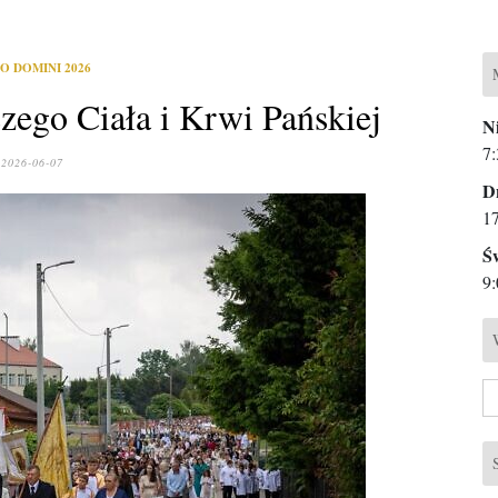
O DOMINI 2026
zego Ciała i Krwi Pańskiej
Ni
7:
2026-06-07
D
1
Ś
9:
Sz