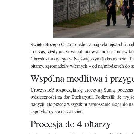
Święto Bożego Ciała to jeden z najpiękniejszych i naj
To czas, kiedy nasza wspólnota wychodzi z murów koś
Chrystusa ukrytego w Najświętszym Sakramencie. Teg
ołtarzy, zgromadziły wiernych – od najmłodszych do s
​Wspólna modlitwa i przyg
​Uroczystość rozpoczęła się uroczystą Sumą, podczas
wdzięczności za dar Eucharystii. Podkreślił, że wyjśc
tradycji, ale przede wszystkim zaproszenie Boga do n
i spotykamy się na co dzień.
​Procesja do 4 ołtarzy