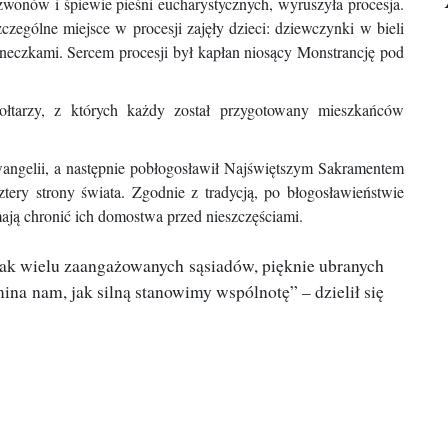
wonów i śpiewie pieśni eucharystycznych, wyruszyła procesja.
czególne miejsce w procesji zajęły dzieci: dziewczynki w bieli
neczkami. Sercem procesji był kapłan niosący Monstrancję pod
h ołtarzy, z których każdy został przygotowany mieszkańców
wangelii, a następnie pobłogosławił Najświętszym Sakramentem
ztery strony świata. Zgodnie z tradycją, po błogosławieństwie
 mają chronić ich domostwa przed nieszczęściami.
tak wielu zaangażowanych sąsiadów, pięknie ubranych
ina nam, jak silną stanowimy wspólnotę” – dzielił się