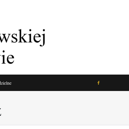
zielne
Z