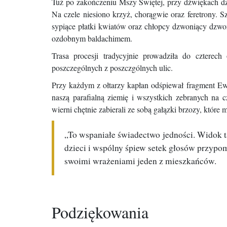
​Tuż po zakończeniu Mszy Świętej, przy dźwiękach dz
Na czele niesiono krzyż, chorągwie oraz feretrony. Sz
sypiące płatki kwiatów oraz chłopcy dzwoniący dzwo
ozdobnym baldachimem.
​Trasa procesji tradycyjnie prowadziła do czterec
poszczególnych z poszczgólnych ulic.
​Przy każdym z ołtarzy kapłan odśpiewał fragment E
naszą parafialną ziemię i wszystkich zebranych na c
wierni chętnie zabierali ze sobą gałązki brzozy, które
​„To wspaniałe świadectwo jedności. Widok 
dzieci i wspólny śpiew setek głosów przypom
swoimi wrażeniami jeden z mieszkańców.
​Podziękowania