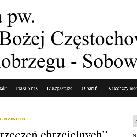
takt
Prasa o nas
Duszpasterze
O parafii
Katechezy nied
O DOMINI 2019
rzeczeń chrzcielnych”
Ni