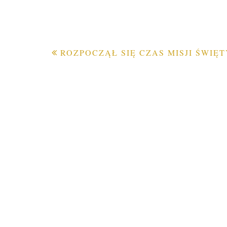
Nawigacja
ROZPOCZĄŁ SIĘ CZAS MISJI ŚWIĘ
wpisu