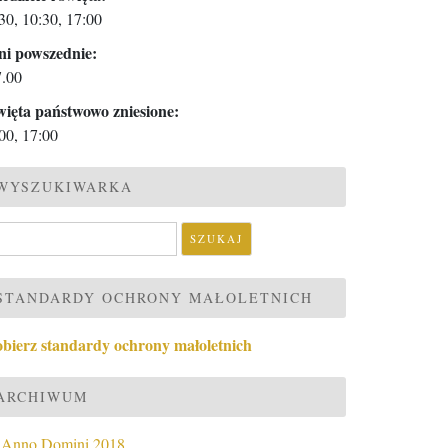
30, 10:30, 17:00
ni powszednie:
7.00
więta państwowo zniesione:
00, 17:00
WYSZUKIWARKA
ukaj:
STANDARDY OCHRONY MAŁOLETNICH
obierz standardy ochrony małoletnich
ARCHIWUM
Anno Domini 2018