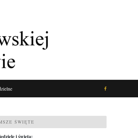
zielne
MSZE ŚWIĘTE
edziele i święta: