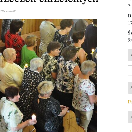
7:
2019-06-05
D
1
Ś
9:
Sz
P