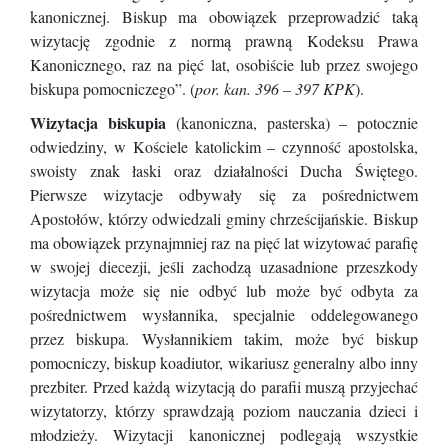
kanonicznej. Biskup ma obowiązek przeprowadzić taką
wizytację zgodnie z normą prawną Kodeksu Prawa
Kanonicznego, raz na pięć lat, osobiście lub przez swojego
biskupa pomocniczego”. (
por. kan. 396 – 397 KPK
).
Wizytacja biskupia
(kanoniczna, pasterska) – potocznie
odwiedziny, w Kościele katolickim – czynność apostolska,
swoisty znak łaski oraz działalności Ducha Świętego.
Pierwsze wizytacje odbywały się za pośrednictwem
Apostołów, którzy odwiedzali gminy chrześcijańskie. Biskup
ma obowiązek przynajmniej raz na pięć lat wizytować parafię
w swojej diecezji, jeśli zachodzą uzasadnione przeszkody
wizytacja może się nie odbyć lub może być odbyta za
pośrednictwem wysłannika, specjalnie oddelegowanego
przez biskupa. Wysłannikiem takim, może być biskup
pomocniczy, biskup koadiutor, wikariusz generalny albo inny
prezbiter. Przed każdą wizytacją do parafii muszą przyjechać
wizytatorzy, którzy sprawdzają poziom nauczania dzieci i
młodzieży. Wizytacji kanonicznej podlegają wszystkie