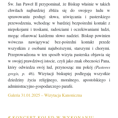
Św. Jan Paweł II przypominał, że Biskup właśnie w takich
chwilach najbardziej zbliża się do swojego ludu w
sprawowaniu posługi słowa, uświęcania i pasterskiego
przewodzenia, wchodząc w bardziej bezpośredni kontakt z
niepokojami i troskami, radościami i oczekiwaniami ludzi,
mogąc ofiarować każdemu słowo nadziei. Biskup powinien
wówczas nawiązywać bez-pośredni kontakt przede
wszystkim z osobami najuboższymi, starszymi i chorymi.
Przeprowadzona w ten sposób wizyta pasterska objawia się
w swojej prawdziwej istocie, czyli jako znak obecności Pana,
który odwiedza swój lud, przynosząc mu pokój
(Pastores
gregis, p. 46)
. Wizytacji biskupiej podlegają wszystkie
dziedziny życia religijnego, moralnego, apostolskiego i
administracyjno-gospodarczego parafii.
Galeria 31.01.2025 – Wizytacja Kanoniczna
KONCERT KOLĘD W WYKONANIU