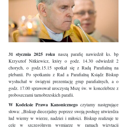
31 stycznia 2025 roku
naszą parafię nawiedził ks. bp
Krzysztof Nitkiewicz, który o godz. 14.30 odwiedził 2
chorych, o godz.15.15 spotkał się z Radą Parafialną na
plebanii. Po spotkaniu z Rad a Parafialną Ksiądz Biskup
wysłuchał w świątyni prezentację grup parafialnych, a o
godz. 17.00 sprawował uroczystą Mszę św. w koncelebrze z
proboszczami tarnobrzeskich parafii.
W Kodeksie Prawa Kanonicznego
czytamy następujące
słowa: „Biskup diecezjalny poprzez swoją posługę utwierdza
lud wierny w wierze, nadziei i miłości. Biskup realizuje te
cele w szczególnym wymiarze w ramach wizytacji