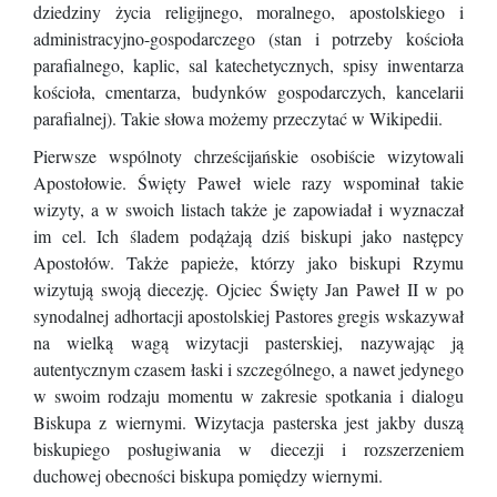
dziedziny życia religijnego, moralnego, apostolskiego i
administracyjno-gospodarczego (stan i potrzeby kościoła
parafialnego, kaplic, sal katechetycznych, spisy inwentarza
kościoła, cmentarza, budynków gospodarczych, kancelarii
parafialnej). Takie słowa możemy przeczytać w Wikipedii.
Pierwsze wspólnoty chrześcijańskie osobiście wizytowali
Apostołowie. Święty Paweł wiele razy wspominał takie
wizyty, a w swoich listach także je zapowiadał i wyznaczał
im cel. Ich śladem podążają dziś biskupi jako następcy
Apostołów. Także papieże, którzy jako biskupi Rzymu
wizytują swoją diecezję. Ojciec Święty Jan Paweł II w po
synodalnej adhortacji apostolskiej Pastores gregis wskazywał
na wielką wagą wizytacji pasterskiej, nazywając ją
autentycznym czasem łaski i szczególnego, a nawet jedynego
w swoim rodzaju momentu w zakresie spotkania i dialogu
Biskupa z wiernymi. Wizytacja pasterska jest jakby duszą
biskupiego posługiwania w diecezji i rozszerzeniem
duchowej obecności biskupa pomiędzy wiernymi.