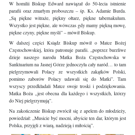
W homilii Biskup Edward nawiązał do 50-lecia istnienie
parafii oraz zmarłym proboszczu – śp. Ks. Adamie Burda.
„Są piękne witraże, piękny ołtarz, piękne tabernakulum.
Wszystko jest piękne, ale wówczas gdy mamy piękną mowę,
piękne czyny, piękne myśli” – mówił Biskup.
W dalszej części Ksiądz Biskup mówił o Matce Bożej
Częstochowskiej, która patronuje parafii. „poprzez burzliwe
dzieje naszego narodu Matka Boża Częstochowska w
Sanktuarium na Jasnej Górze jednoczyła cały naród… to tam
pielgrzymowali Polacy ze wszystkich zakątków Polski,
pomimo zaborów Polacy udawali się do Matki”. Tam
wszyscy przedkładali Matce swoje troski i podziękowania.
Matka Boża „jest obecna dla każdego i wszystkich, którzy
do Niej pielgrzymują”.
Na zakończenie Biskup zwrócił się z apelem do młodzieży,
powiedział: „Musicie być mocni, abyście ten dar, którym jest
Polska, przyjęli z wiarą, nadzieją i miłością”.