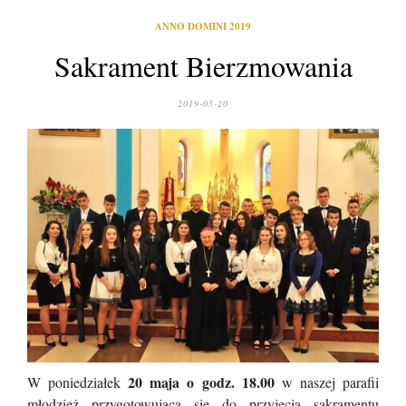
ANNO DOMINI 2019
Sakrament Bierzmowania
2019-05-20
20 maja o godz. 18.00
W poniedziałek
w naszej parafii
młodzież przygotowująca się do przyjęcia sakramentu