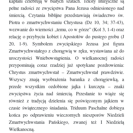
kapłani celebrują w białych szatach. Teksty liturgiczne są
pełne radości ze zwycięstwa Pana Jezusa odniesionego nad
śmiercią. Czytania biblijne przedstawiają świadectwo św.
Piotra o zmartwychwstaniu Chrystusa (Dz 10, 34; 37-43),
wezwanie do wierności „temu, co w górze” (Kol 3, 1-4) oraz
relację o przybyciu kobiet i Apostołów do pustego grobu (J
20, 1-9). Symbolem zwycięskiego Jezusa jest figura
Zmartwychwstałego z chorągwią w ręku, wystawiana aż do
uroczystości Wniebowstąpienia. O wielkanocnej radości
przypominają coraz rzadziej już spotykane pozdrowienia:
Chrystus zmartwychwstał – Zmartwychwstał prawdziwie.
Wszyscy znają wyobrażenia baranka z chorągiewką, a
przede wszystkim ozdobione jajka i kurczęta – znaki
zwycięstwa życia nad śmiercią. Przesłanie to wiąże się
również z tradycją dzielenia się poświęconym jajkiem w
czasie świątecznego śniadania. Triduum Paschalne dobiega
końca po odprawieniu wieczornych nieszporów Niedzieli
Zmartwychwstania Pańskiego, zwanej też I Niedzielą
Wielkanocną.