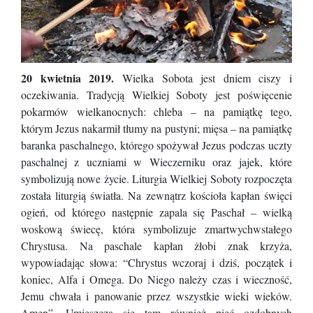
20 kwietnia 2019.
Wielka Sobota jest dniem ciszy i
oczekiwania. Tradycją Wielkiej Soboty jest poświęcenie
pokarmów wielkanocnych: chleba – na pamiątkę tego,
którym Jezus nakarmił tłumy na pustyni; mięsa – na pamiątkę
baranka paschalnego, którego spożywał Jezus podczas uczty
paschalnej z uczniami w Wieczerniku oraz jajek, które
symbolizują nowe życie. Liturgia Wielkiej Soboty rozpoczęta
została liturgią światła. Na zewnątrz kościoła kapłan święci
ogień, od którego następnie zapala się Paschał – wielką
woskową świecę, która symbolizuje zmartwychwstałego
Chrystusa. Na paschale kapłan żłobi znak krzyża,
wypowiadając słowa: “Chrystus wczoraj i dziś, początek i
koniec, Alfa i Omega. Do Niego należy czas i wieczność,
Jemu chwała i panowanie przez wszystkie wieki wieków.
Amen”. Umieszcza się tam również pięć ozdobnych