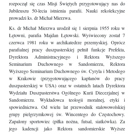
rozpoczął się czas Misji Świętych przygotowujący nas do
Jubileuszu 50-lecia istnienia parafii. Nauki rekolekcyjne
prowadzi ks. dr Michał Mierzwa.
Ks. dr Michał Mierzwa urodził się 1 sierpnia 1955 roku w
Łętowni, parafia Majdan Łętowski. Wyświecony został 7
czerwca 1981 roku w archikatedrze przemyskiej. Oprócz
parafialnej pracy duszpasterskiej pełnił funkcje Prefekta,
Dyrektora Administracyjnego i Rektora Wyższego
Seminarium Duchownego w Sandomierzu, Rektora
Wyższego Seminarium Duchownego św. Cyryla i Metodego
w Krakowie (przygotowującego kapłanów do pracy
duszpasterskiej w USA) oraz w ostatnich latach Dyrektora
Wydziału Duszpasterstwa Ogólnego Kurii Diecezjalnej w
Sandomierzu. Wykładowca teologii moralnej, etyki i
spowiednictwa. Od wielu lat przewodnik stalowowolskiej
grupy pielgrzymkowej św. Wincentego do Częstochowy.
Zapalony sportowiec (piłka nożna, futsal, siatkówka). Za
jego kadencji jako Rektora sandomierskie Wyższe