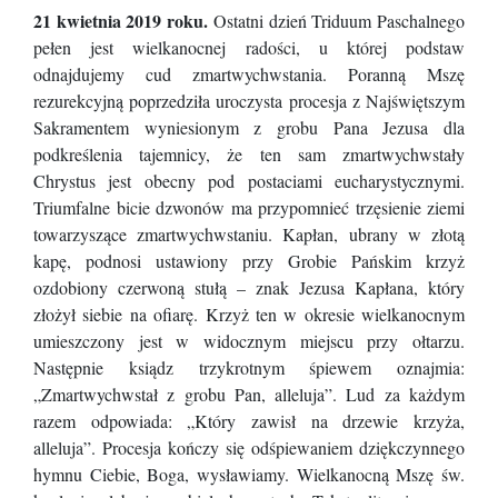
21 kwietnia 2019 roku.
Ostatni dzień Triduum Paschalnego
pełen jest wielkanocnej radości, u której podstaw
odnajdujemy cud zmartwychwstania. Poranną Mszę
rezurekcyjną poprzedziła uroczysta procesja z Najświętszym
Sakramentem wyniesionym z grobu Pana Jezusa dla
podkreślenia tajemnicy, że ten sam zmartwychwstały
Chrystus jest obecny pod postaciami eucharystycznymi.
Triumfalne bicie dzwonów ma przypomnieć trzęsienie ziemi
towarzyszące zmartwychwstaniu. Kapłan, ubrany w złotą
kapę, podnosi ustawiony przy Grobie Pańskim krzyż
ozdobiony czerwoną stułą – znak Jezusa Kapłana, który
złożył siebie na ofiarę. Krzyż ten w okresie wielkanocnym
umieszczony jest w widocznym miejscu przy ołtarzu.
Następnie ksiądz trzykrotnym śpiewem oznajmia:
„Zmartwychwstał z grobu Pan, alleluja”. Lud za każdym
razem odpowiada: „Który zawisł na drzewie krzyża,
alleluja”. Procesja kończy się odśpiewaniem dziękczynnego
hymnu Ciebie, Boga, wysławiamy. Wielkanocną Mszę św.