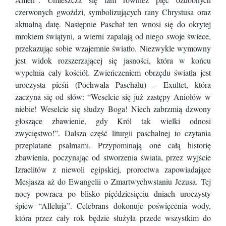
czerwonych gwoździ, symbolizujących rany Chrystusa oraz
aktualną datę. Następnie Paschał ten wnosi się do okrytej
mrokiem świątyni, a wierni zapalają od niego swoje świece,
przekazując sobie wzajemnie światło. Niezwykle wymowny
jest widok rozszerzającej się jasności, która w końcu
wypełnia cały kościół. Zwieńczeniem obrzędu światła jest
uroczysta pieśń (Pochwała Paschału) – Exultet, która
zaczyna się od słów: “Weselcie się już zastępy Aniołów w
niebie! Weselcie się słudzy Boga! Niech zabrzmią dzwony
głoszące zbawienie, gdy Król tak wielki odnosi
zwycięstwo!”. Dalsza część liturgii paschalnej to czytania
przeplatane psalmami. Przypominają one całą historię
zbawienia, poczynając od stworzenia świata, przez wyjście
Izraelitów z niewoli egipskiej, proroctwa zapowiadające
Mesjasza aż do Ewangelii o Zmartwychwstaniu Jezusa. Tej
nocy powraca po blisko pięćdziesięciu dniach uroczysty
śpiew “Alleluja”. Celebrans dokonuje poświęcenia wody,
która przez cały rok będzie służyła przede wszystkim do